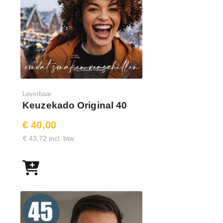
E-mail : je eigen emailadres
Wachtwoord : demo50keuzekado
Leverbaar
Keuzekado Original 40
€ 40,00
€ 43,72 incl. btw