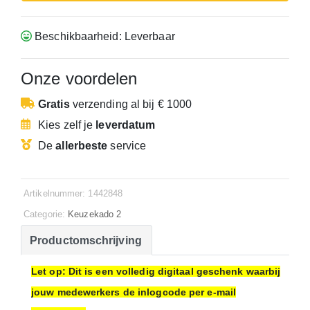
Beschikbaarheid: Leverbaar
Onze voordelen
Gratis
verzending
al bij € 1000
Kies zelf je
leverdatum
De
allerbeste
service
Artikelnummer: 1442848
Categorie:
Keuzekado 2
Productomschrijving
Let op: Dit is een volledig digitaal geschenk waarbij
jouw medewerkers de inlogcode per e-mail