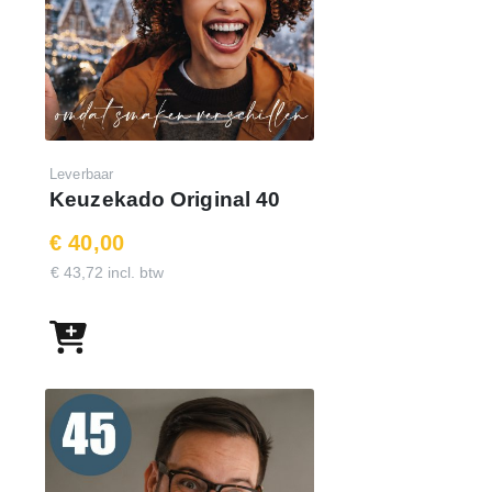
Wachtwoord : demo50keuzekado
Leverbaar
Keuzekado Original 40
€ 40,00
€ 43,72 incl. btw