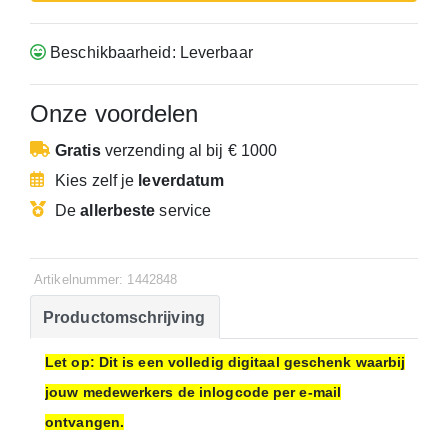
Beschikbaarheid: Leverbaar
Onze voordelen
Gratis
verzending
al bij € 1000
Kies zelf je
leverdatum
De
allerbeste
service
Artikelnummer: 1442848
Productomschrijving
Let op: Dit is een volledig digitaal geschenk waarbij
jouw medewerkers de inlogcode per e-mail
ontvangen.